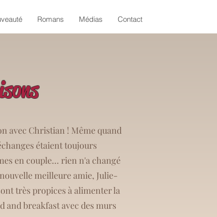
veauté
Romans
Médias
Contact
isons
tion avec Christian ! Même quand
échanges étaient toujours
s en couple... rien n'a changé
 nouvelle meilleure amie, Julie-
ont très propices à alimenter la
ed and breakfast avec des murs